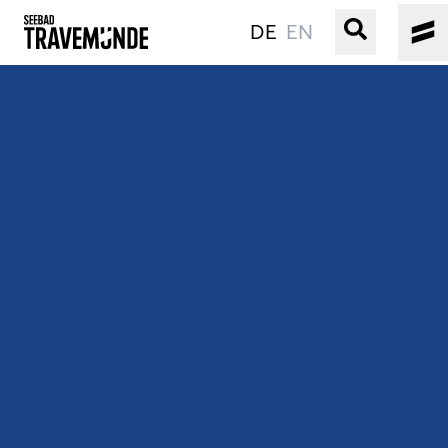
DE
EN
UNSER SEEBAD
PRIWALL
ERLEBEN
STRAND IST IMMER
VERANSTALTUNGEN
BUCHEN
SERVICE
Gebärdensprache