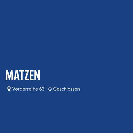
Matzen
Vorderreihe 63
Geschlossen