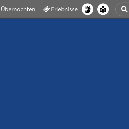
Übernachten
Erlebnisse
UNS
PRI
ERL
STR
VER
BUC
SER