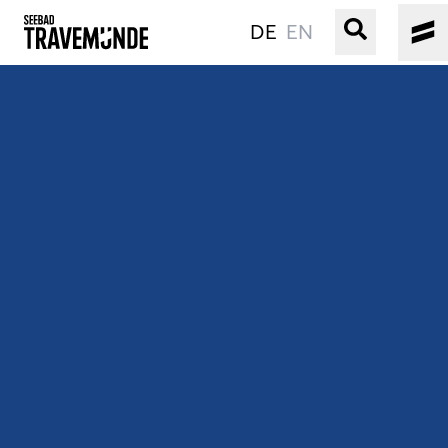
DE
EN
UNSER SEEBAD
PRIWALL
ERLEBEN
STRAND IST IMMER
VERANSTALTUNGEN
BUCHEN
SERVICE
Gebärdensprache