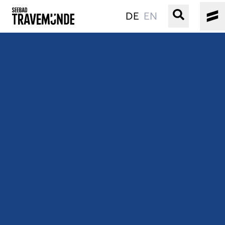
DE
EN
UNSER SEEBAD
PRIWALL
ERLEBEN
STRAND IST IMMER
VERANSTALTUNGEN
BUCHEN
SERVICE
Gebärdensprache