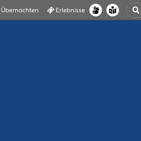
Übernachten
Erlebnisse
UNS
PRI
ERL
STR
VER
BUC
SER