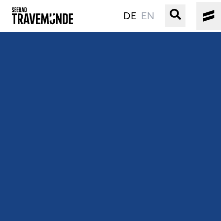
DE
EN
UNSER SEEBAD
PRIWALL
ERLEBEN
STRAND IST IMMER
VERANSTALTUNGEN
BUCHEN
SERVICE
Gebärdensprache