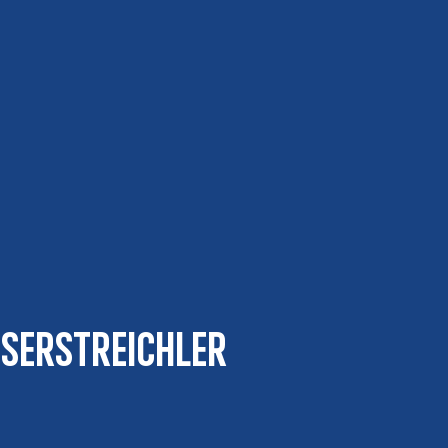
serstreichler