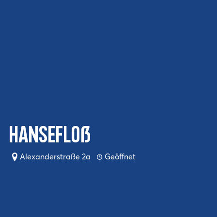
Hansefloß
Alexanderstraße 2a
Geöffnet