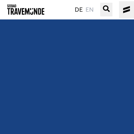
DE
EN
UNSER SEEBAD
PRIWALL
ERLEBEN
STRAND IST IMMER
VERANSTALTUNGEN
BUCHEN
SERVICE
Gebärdensprache