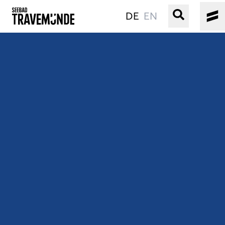
DE
EN
UNSER SEEBAD
PRIWALL
ERLEBEN
STRAND IST IMMER
VERANSTALTUNGEN
BUCHEN
SERVICE
Gebärdensprache