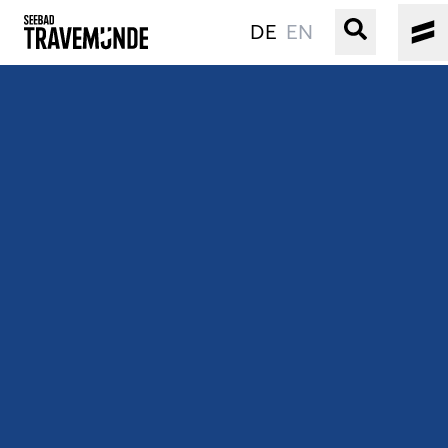
DE
EN
UNSER SEEBAD
PRIWALL
ERLEBEN
STRAND IST IMMER
VERANSTALTUNGEN
BUCHEN
SERVICE
Gebärdensprache