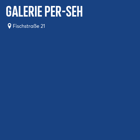
Galerie per-seh
Fischstraße 21