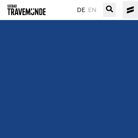
DE
EN
UNSER SEEBAD
PRIWALL
ERLEBEN
STRAND IST IMMER
VERANSTALTUNGEN
BUCHEN
SERVICE
Gebärdensprache