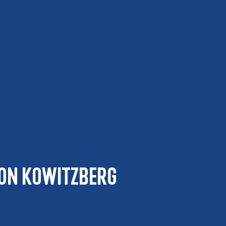
ion Kowitzberg