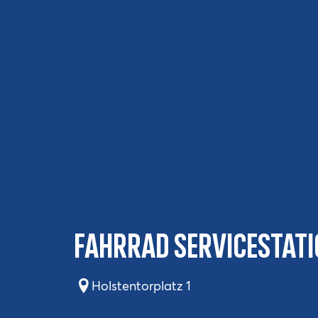
Fahrrad Servicestat
Holstentorplatz 1