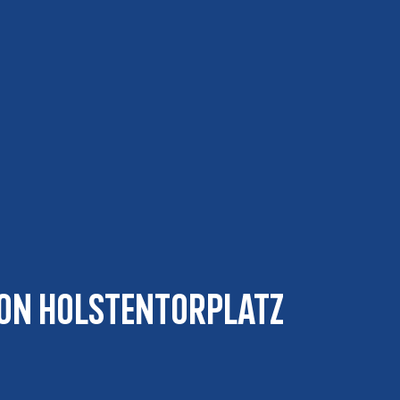
ion Holstentorplatz