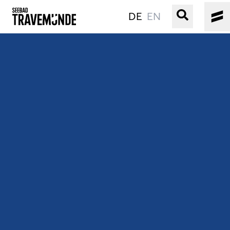
DE
EN
UNSER SEEBAD
PRIWALL
ERLEBEN
STRAND IST IMMER
VERANSTALTUNGEN
BUCHEN
SERVICE
Gebärdensprache