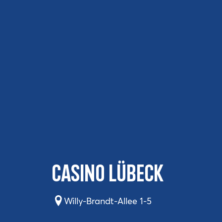
CASINO Lübeck
Willy-Brandt-Allee 1-5