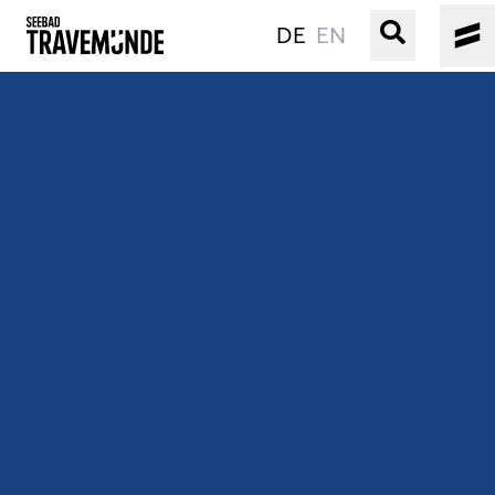
DE
EN
UNSER SEEBAD
PRIWALL
ERLEBEN
STRAND IST IMMER
VERANSTALTUNGEN
BUCHEN
SERVICE
Gebärdensprache