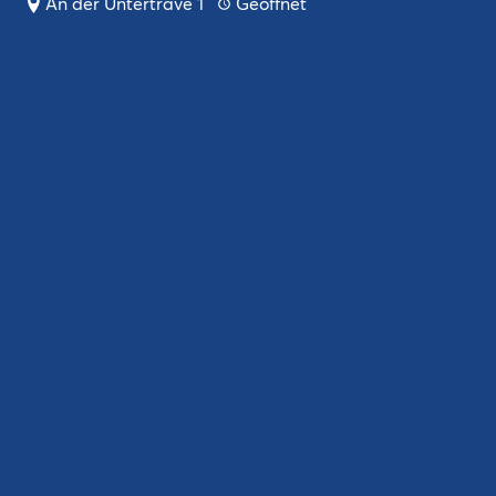
An der Untertrave 1
Geöffnet