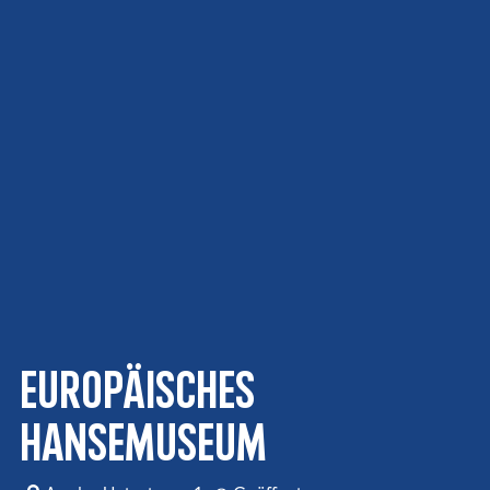
Europäisches
Hansemuseum