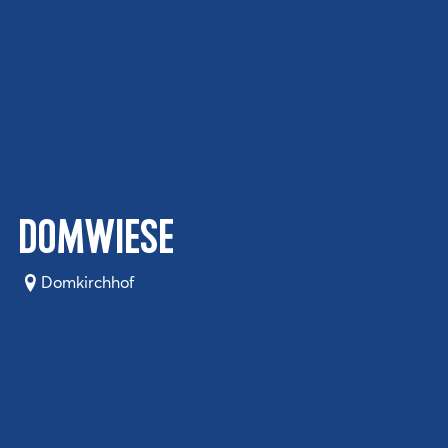
Domwiese
Domkirchhof