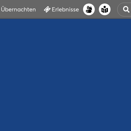
Übernachten
Erlebnisse
UNS
PRI
ERL
STR
VER
BUC
SER