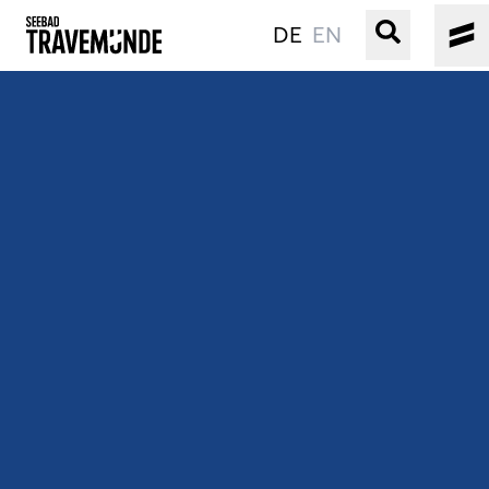
DE
EN
UNSER SEEBAD
PRIWALL
ERLEBEN
STRAND IST IMMER
VERANSTALTUNGEN
BUCHEN
SERVICE
Gebärdensprache