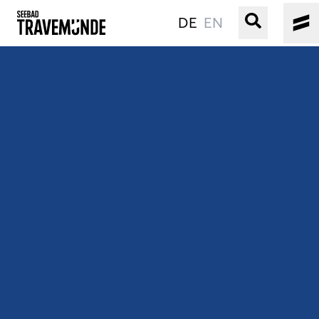
DE
EN
UNSER SEEBAD
PRIWALL
ERLEBEN
STRAND IST IMMER
VERANSTALTUNGEN
BUCHEN
SERVICE
Gebärdensprache