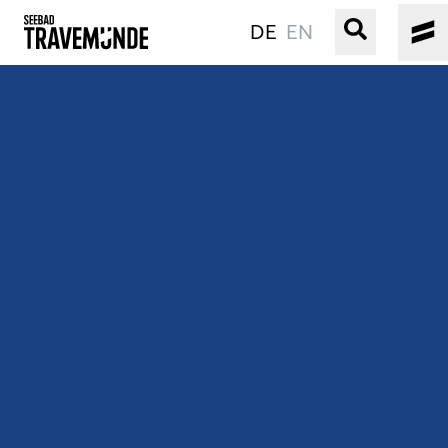
DE
EN
UNSER SEEBAD
PRIWALL
ERLEBEN
STRAND IST IMMER
VERANSTALTUNGEN
BUCHEN
SERVICE
Gebärdensprache