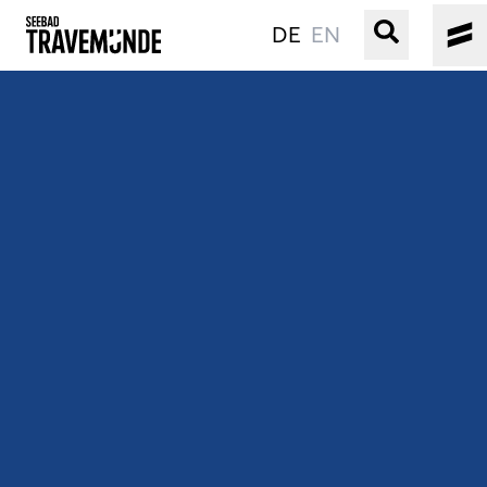
DE
EN
UNSER SEEBAD
PRIWALL
ERLEBEN
STRAND IST IMMER
VERANSTALTUNGEN
BUCHEN
SERVICE
Gebärdensprache