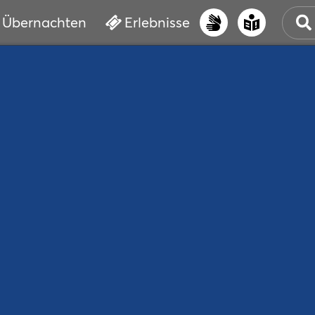
Übernachten
Erlebnisse
UNS
PRI
ERL
STR
VER
BUC
SER