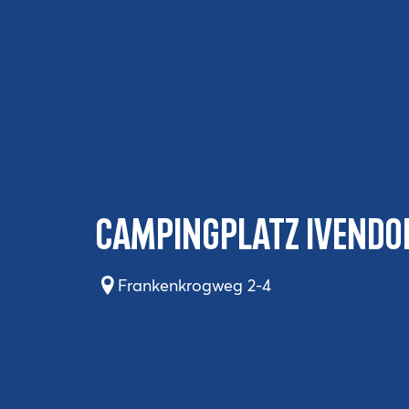
Campingplatz Ivendo
Frankenkrogweg 2-4