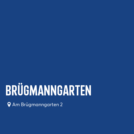
Brügmanngarten
Am Brügmanngarten 2