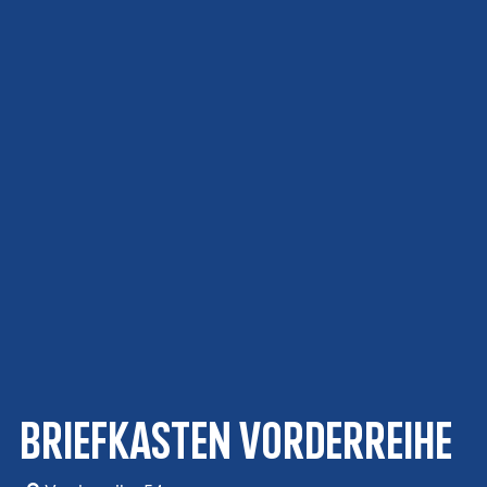
Briefkasten Vorderreihe