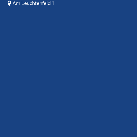
Am Leuchtenfeld 1