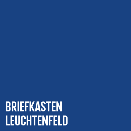
Briefkasten
Leuchtenfeld