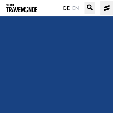
DE
EN
UNSER SEEBAD
PRIWALL
ERLEBEN
STRAND IST IMMER
VERANSTALTUNGEN
BUCHEN
SERVICE
Gebärdensprache