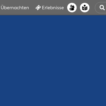
Übernachten
Erlebnisse
UNS
PRI
ERL
STR
VER
BUC
SER