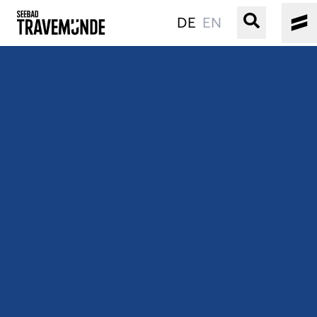
DE
EN
UNSER SEEBAD
PRIWALL
ERLEBEN
STRAND IST IMMER
VERANSTALTUNGEN
BUCHEN
SERVICE
Gebärdensprache