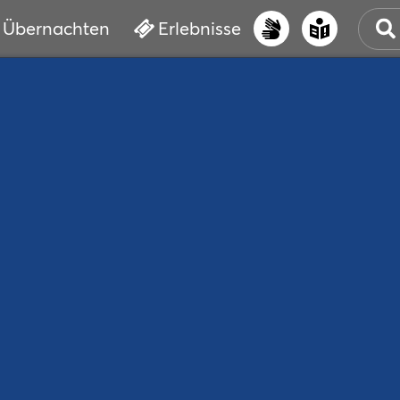
Übernachten
Erlebnisse
UNS
PRI
ERL
STR
VER
BUC
SER