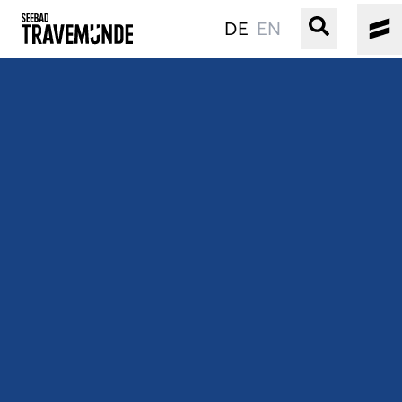
DE
EN
UNSER SEEBAD
PRIWALL
ERLEBEN
STRAND IST IMMER
VERANSTALTUNGEN
BUCHEN
SERVICE
Gebärdensprache