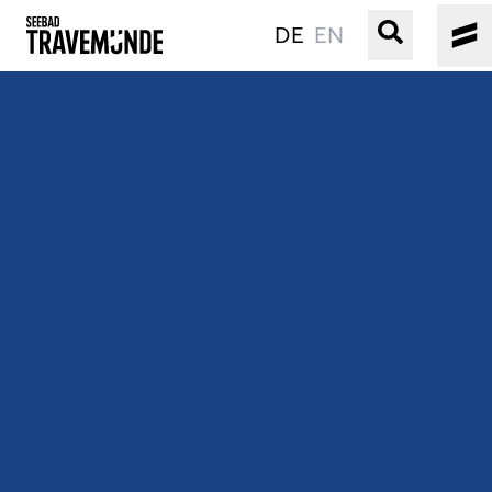
DE
EN
UNSER SEEBAD
PRIWALL
ERLEBEN
STRAND IST IMMER
VERANSTALTUNGEN
BUCHEN
SERVICE
Gebärdensprache