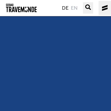
DE
EN
UNSER SEEBAD
PRIWALL
ERLEBEN
STRAND IST IMMER
VERANSTALTUNGEN
BUCHEN
SERVICE
Gebärdensprache