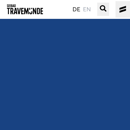
DE
EN
UNSER SEEBAD
PRIWALL
ERLEBEN
STRAND IST IMMER
VERANSTALTUNGEN
BUCHEN
SERVICE
Gebärdensprache