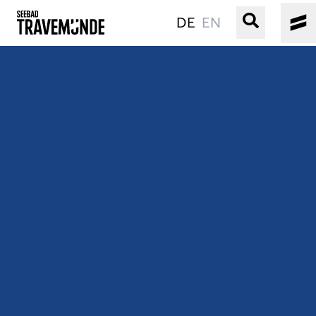
DE
EN
UNSER SEEBAD
PRIWALL
ERLEBEN
STRAND IST IMMER
VERANSTALTUNGEN
BUCHEN
SERVICE
Gebärdensprache