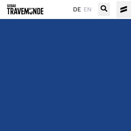
DE
EN
UNSER SEEBAD
PRIWALL
ERLEBEN
STRAND IST IMMER
VERANSTALTUNGEN
BUCHEN
SERVICE
Gebärdensprache