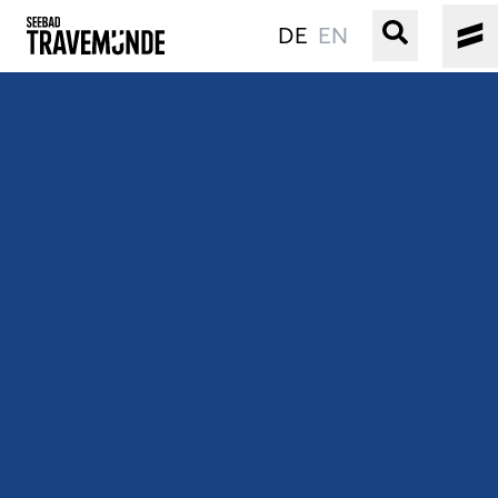
DE
EN
UNSER SEEBAD
PRIWALL
ERLEBEN
STRAND IST IMMER
VERANSTALTUNGEN
BUCHEN
SERVICE
Gebärdensprache