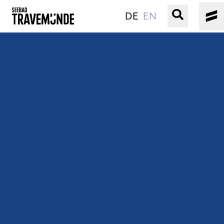
DE
EN
UNSER SEEBAD
PRIWALL
ERLEBEN
STRAND IST IMMER
VERANSTALTUNGEN
BUCHEN
SERVICE
Gebärdensprache