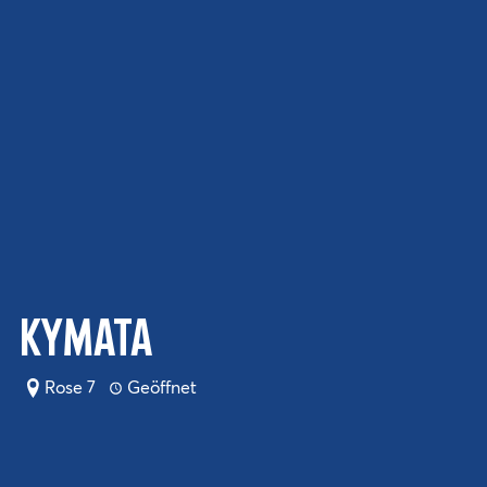
Kymata
Rose 7
Geöffnet