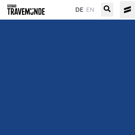
DE
EN
UNSER SEEBAD
PRIWALL
ERLEBEN
STRAND IST IMMER
VERANSTALTUNGEN
BUCHEN
SERVICE
Gebärdensprache