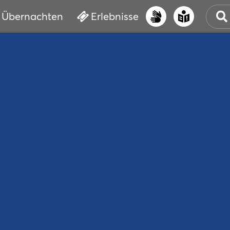
Übernachten
Erlebnisse
UNS
PRI
ERL
STR
VER
BUC
SER