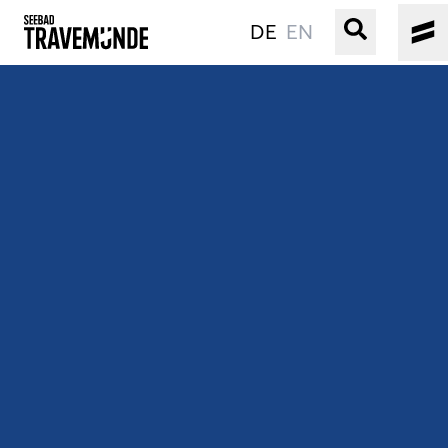
DE
EN
UNSER SEEBAD
PRIWALL
ERLEBEN
STRAND IST IMMER
VERANSTALTUNGEN
BUCHEN
SERVICE
Gebärdensprache