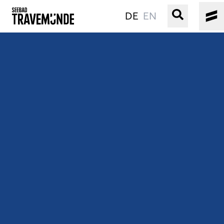
DE
EN
UNSER SEEBAD
PRIWALL
ERLEBEN
STRAND IST IMMER
VERANSTALTUNGEN
BUCHEN
SERVICE
Gebärdensprache