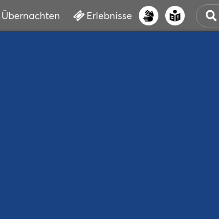
Übernachten
Erlebnisse
UNS
PRI
ERL
STR
VER
BUC
SER