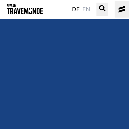
DE
EN
UNSER SEEBAD
PRIWALL
ERLEBEN
STRAND IST IMMER
VERANSTALTUNGEN
BUCHEN
SERVICE
Gebärdensprache